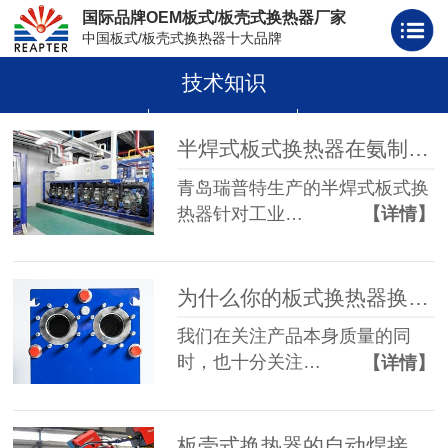
国际品牌OEM板式/板壳式换热器厂家
中国板式/板壳式换热器十大品牌
技术知识
板式换热器
板壳式换热器
板式换热器板片胶条
半焊式板式换热器在氨制冷行业中的应用
青岛瑞普特生产的半焊式板式换
热器针对工业…
【详情】
为什么你的板式换热器换热效率越来越低？
我们在关注产品本身质量的同
时，也十分关注…
【详情】
板壳式换热器的自动焊接