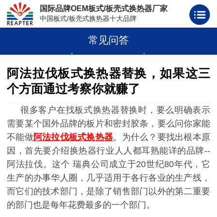
国际品牌OEM板式/板壳式换热器厂家
中国板式/板壳式换热器十大品牌
常见问答
板式换热器
板壳式换热器
板式换热器板片胶条
阿法拉伐板式换热器替换，如果这三
个方面通过考察你就赚了
很多客户在找板式换热器替换时，要么明确表示
需要某个国外品牌的板片和密封胶条，要么问你家能
不能做
阿法拉伐
板式换热器
。为什么？要找出根本原
因，首先要介绍换热器行业人人都耳熟能详的品牌--
阿法拉伐。这个
瑞典公司成立于
20世纪80年代，它
生产的办事华人圈，几乎适用于各行各业的生产线，
而它们的技术部门，是除了销售部门以外的第二重要
的部门也是每年花费最多的一个部门。