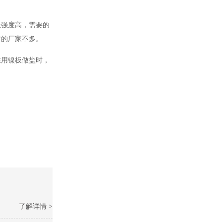
服强度高，需要的
材的厂家不多。
在用镍板做盐时，
了解详情 >