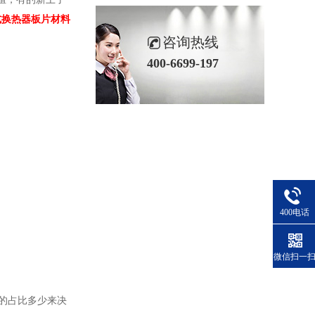
式换热器板片材料
咨询热线
400-6699-197
400电话
微信扫一
子的占比多少来决