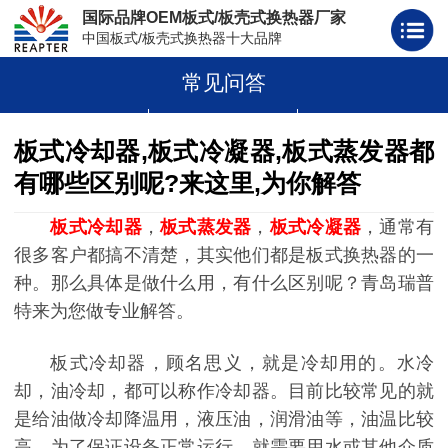
国际品牌OEM板式/板壳式换热器厂家
中国板式/板壳式换热器十大品牌
常见问答
板式换热器
板壳式换热器
板式换热器板片胶条
板式冷却器,板式冷凝器,板式蒸发器都
有哪些区别呢?来这里,为你解答
板式冷却器
，
板式蒸发器
，
板式冷凝器
，通常有
很多客户都搞不清楚，其实他们都是板式换热器的一
种。那么具体是做什么用，有什么区别呢？青岛瑞普
特来为您做专业解答。
板式冷却器，顾名思义，就是冷却用的。水冷
却，油冷却，都可以称作冷却器。目前比较常见的就
是给油做冷却降温用，液压油，润滑油等，油温比较
高，为了保证设备正常运行，就需要用水或其他介质