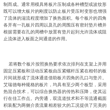
制而成。通常用模具将板片压制成各种槽型或波纹形
既可以增大板片的刚度以防止板片受压时变形也增强
了流体的湍流程度增加了换热面积。每个板片的四角
各开有一孔板片四周以及孔的周围压有密封垫片槽并
根据需要在孔的周槽中放置有垫片起到允许流体或阻
止流体进入板面之间通道的作用。
若将数个板片按照换热要求依次排列在支架上并用
固定压紧板和活动压紧板由压紧螺杆压紧在相邻的板
片间就形成了流体通道借助板片四角的孔口与垫片。
艾瑞德每种规格的板片，均具有至少两个板型，采用
热混合技术，可以综合换热器的传热和压降，使其运
行在佳工作点。内旁通，双流道技术和不等流通截面
积装配为两侧介质流量相差较大的工况提供了完美的