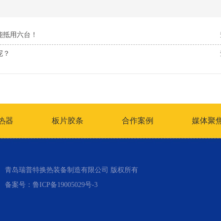
能抵用六台！
呢？
热器
板片胶条
合作案例
媒体聚
青岛瑞普特换热装备制造有限公司 版权所有
备案号：
鲁ICP备19005029号-3