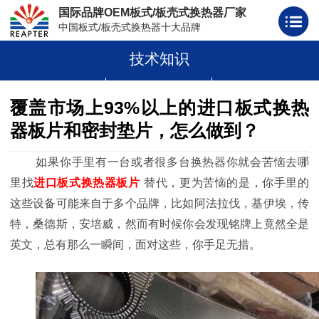
国际品牌OEM板式/板壳式换热器厂家
中国板式/板壳式换热器十大品牌
技术知识
板式换热器
板壳式换热器
板式换热器板片胶条
覆盖市场上93%以上的进口板式换热
器板片和密封垫片，怎么做到？
如果你手里有一台或者很多台换热器你就会苦恼去哪
里找
进口板式换热器板片
替代，更为苦恼的是，你手里的
这些设备可能来自于多个品牌，比如阿法拉伐，基伊埃，传
特，桑德斯，安培威，然而有时候你会发现铭牌上竟然全是
英文，总有那么一瞬间，面对这些，你手足无措。