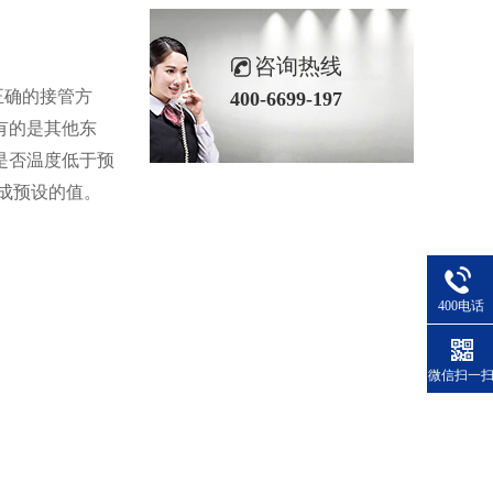
咨询热线
正确的接管方
400-6699-197
有的是其他东
是否温度低于预
成预设的值。
400电话
微信扫一