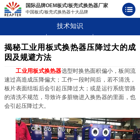
国际品牌OEM板式/板壳式换热器厂家
中国板式/板壳式换热器十大品牌
技术知识
板式换热器
板壳式换热器
板式换热器板片胶条
揭秘工业用板式换热器压降过大的成
因及规避方法
工业用板式换热器
选型时换热面积偏小，板间流
速过高造成压降偏大；工作一段时间后，若不清洗，
板片表面结垢后会引起压降过大；或是运行系统管路
的清洗不规范，导致许多脏物进入换热器的里面，也
会引起压降过大。