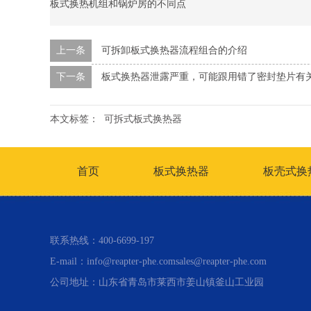
板式换热机组和锅炉房的不同点
上一条
可拆卸板式换热器流程组合的介绍
下一条
板式换热器泄露严重，可能跟用错了密封垫片有
本文标签：
可拆式板式换热器
首页
板式换热器
板壳式换
联系热线：400-6699-197
E-mail：info@reapter-phe.comsales@reapter-phe.com
公司地址：山东省青岛市莱西市姜山镇釜山工业园