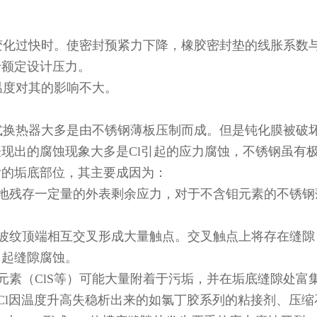
化过快时。使密封预紧力下降，橡胶密封垫的线胀系数
于额定设计压力。
度对其的影响不大。
换热器大多是由不锈钢薄板压制而成。但是钝化膜被破
现出的腐蚀现象大多是Cl引起的应力腐蚀，不锈钢虽有
后的垢底部位，其主要成因为：
地残存一定量的外表剩余应力，对于不含钼元素的不锈钢
波纹顶端相互交叉形成大量触点。交叉触点上将存在缝隙
引起缝隙腐蚀。
素（ClS等）可能大量附着于污垢，并在垢底缝隙处富
l因温度升高失稳析出来的如氯丁胶系列的粘接剂、压缩