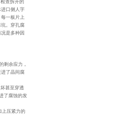
，检查拆开的
体进口侧人字
。每一板片上
麻坑。穿孔腐
情况是多种因
的剩余应力，
促进了晶间腐
破坏甚至穿透
进了腐蚀的发
加上压紧力的