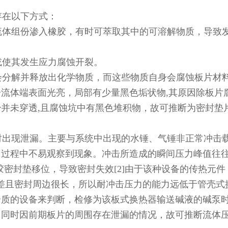
在以下方式：
体组份渗入橡胶，有时可萃取其中的可溶解物质，导致
使其发生应力腐蚀开裂。
分解并释放出化学物质，而这些物质自身会腐蚀板片材料
流体端表面光亮，局部有少量黑色垢状物,其原因除板片
并未穿透,且腐蚀坑中有黑色堆积物，故可推断为密封垫
出现泄漏。主要与系统中出现的水锤、气锤非正常冲击
用过程中不易观察到现象。冲击所造成的瞬间压力峰值往
胶密封垫移位，导致密封失效[2]由于该种设备的传热元
相对较差且密封周边很长，所以耐冲击压力的能力远低于管壳
介质的设备来判断，检修为该板式换热器输送碱液的碱泵
；同时因前期板片的周围存在泄漏的情况，故可推断流体