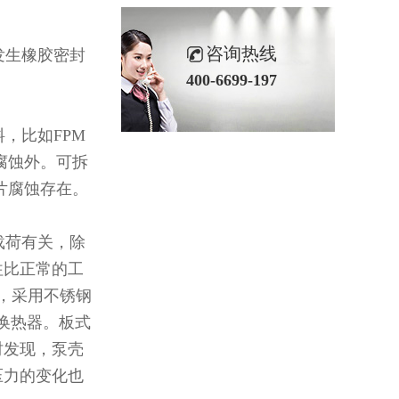
咨询热线
发生橡胶密封
400-6699-197
，比如FPM
腐蚀外。可拆
片腐蚀存在。
载荷有关，除
往比正常的工
件，采用不锈钢
式换热器。板式
时发现，泵壳
压力的变化也