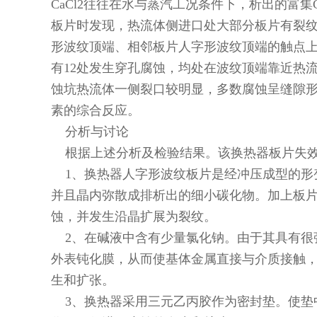
CaCl2往往在水与蒸汽工况条件下，析出的富
板片时发现，热流体侧进口处大部分板片有裂
形波纹顶端、相邻板片人字形波纹顶端的触点
有12处发生穿孔腐蚀，均处在波纹顶端靠近热
蚀坑热流体一侧裂口较明显，多数腐蚀呈缝隙
素的综合反应。
分析与讨论
根据上述分析及检验结果。该换热器板片失效
1、换热器人字形波纹板片是经冲压成型的形
并且晶内弥散成排析出的细小碳化物。加上板
蚀，并发生沿晶扩展为裂纹。
2、在碱液中含有少量氯化钠。由于其具有很强
外表钝化膜，从而使基体金属直接与介质接触，
生和扩张。
3、换热器采用三元乙丙胶作为密封垫。使垫