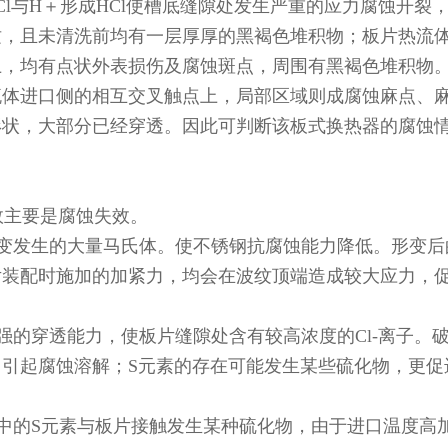
集Cl与H＋形成HCl使槽底缝隙处发生严重的应力腐蚀开裂
纹，且未清洗前均有一层厚厚的黑褐色堆积物；板片热流
上，均有点状外表损伤及腐蚀斑点，周围有黑褐色堆积物
流体进口侧的相互交叉触点上，局部区域则成腐蚀麻点、
形状，大部分已经穿透。因此可判断该板式换热器的腐蚀
主要是腐蚀失效。
变发生的大量马氏体。使不锈钢抗腐蚀能力降低。形变后
片装配时施加的加紧力，均会在波纹顶端造成较大应力，
的穿透能力，使板片缝隙处含有较高浓度的Cl-离子。
引起腐蚀溶解；S元素的存在可能发生某些硫化物，更促
中的S元素与板片接触发生某种硫化物，由于进口温度高