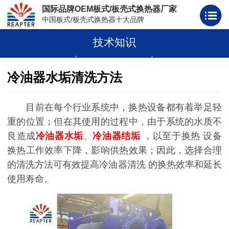
国际品牌OEM板式/板壳式换热器厂家
中国板式/板壳式换热器十大品牌
技术知识
板式换热器
板壳式换热器
板式换热器板片胶条
冷油器水垢清洗方法
目前在每个行业系统中，换热设备都有着举足轻
重的位置；但在其使用的过程中，由于系统的水质不
良造成
冷油器水垢
、
冷油器
结垢
，以至于换热
设备
换热工作效率下降，影响供热效果；因此，选择合理
的清洗方法可有效提高
冷油器清洗
的换热效率和延长
使用寿命。