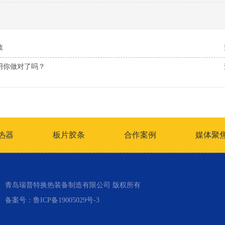
数
用你做对了吗？
热器
板片胶条
合作案例
媒体聚
青岛瑞普特换热装备制造有限公司 版权所有
备案号：
鲁ICP备19005029号-3