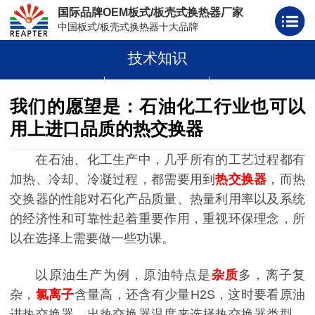
国际品牌OEM板式/板壳式换热器厂家
中国板式/板壳式换热器十大品牌
技术知识
板式换热器
板壳式换热器
板式换热器板片胶条
我们的愿望是：石油化工行业也可以
用上进口品质的热交换器
在石油、化工生产中，几乎所有的工艺过程都有
加热、冷却、冷凝过程，都需要用到
热交换器
，而热
交换器的性能对石化产品质量、热量利用率以及系统
的经济性和可靠性起着重要作用，重视环保理念，所
以在选择上需要做一些功课。
以原油生产为例，原油特点是
杂质
多，离子复
杂，
氯离子
含量高，还含有少量H2S，这时要看原油
进热交换器、出热交换器温度来选择热交换器类型。