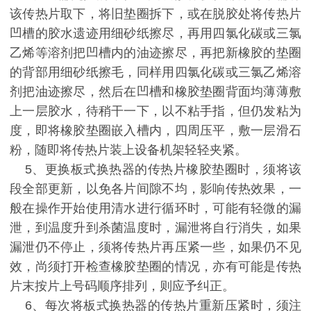
该传热片取下，将旧垫圈拆下，或在脱胶处将传热片
凹槽的胶水遗迹用细砂纸擦尽，再用四氯化碳或三氯
乙烯等溶剂把凹槽内的油迹擦尽，再把新橡胶的垫圈
的背部用细砂纸擦毛，同样用四氯化碳或三氯乙烯溶
剂把油迹擦尽，然后在凹槽和橡胶垫圈背面均薄薄敷
上一层胶水，待稍干一下，以不粘手指，但仍发粘为
度，即将橡胶垫圈嵌入槽内，四周压平，敷一层滑石
粉，随即将传热片装上设备机架轻轻夹紧。
5、更换板式换热器的传热片橡胶垫圈时，须将该
段全部更新，以免各片间隙不均，影响传热效果，一
般在操作开始使用清水进行循环时，可能有轻微的漏
泄，到温度升到杀菌温度时，漏泄将自行消失，如果
漏泄仍不停止，须将传热片再压紧一些，如果仍不见
效，尚须打开检查橡胶垫圈的情况，亦有可能是传热
片末按片上号码顺序排列，则应予纠正。
6、每次将板式换热器的传热片重新压紧时，须注