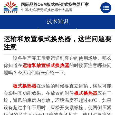
国际品牌OEM板式/板壳式换热器厂家
中国板式/板壳式换热器十大品牌
技术知识
板式换热器
板壳式换热器
板式换热器板片胶条
运输和放置板式换热器，这些问题要
注意
设备生产完工后要运送到客户的使用场地。那么
你知道在
运输和放置板式换热器
的时候要注意哪些问
题吗？今天咱们就来介绍一下。
板式换热器
在运输的时候要直立运输，横放可能
会影响其功能效果。在放置的时候
板式换热器
应在干
燥，通风的库房内存放，环境温度不超过40℃，如果
设备超过半年不用时，应松开夹紧螺栓，使两侧压紧
板间的尺寸不小于1.1倍的夹紧尺寸，使用时再拧紧