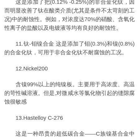
这是添加了把(0.12% -0.25%)的非合金化钛，因
而明显改善了钛在酸类介质(尤其是条件不太苛刻的工
况)中的耐蚀性。例如，对浓度达70%的硝酸、含氧化
性离子的盐酸以及电镀液等均有良好的耐蚀性。
11.钛-钼镍合金 这是添加了钼(0.3%)和镍(0.8%)
的合金化钛，可用于非合金化钛不耐腐蚀的工况。
12.Nickel200
含镍99%以上的纯镍板。主要用于高浓度、高温
的苛性碱溶液。但是,对微咸水等氯化物引起的缝隙腐
蚀很敏感
13.Hastelloy C-276
这是一种昂贵的超低碳合金——C族镍基合金中